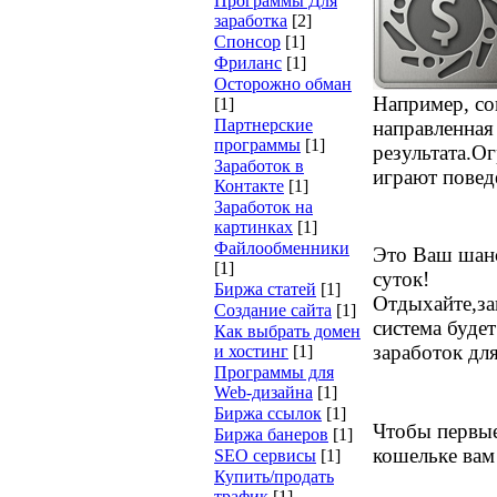
Программы Для
заработка
[2]
Спонсор
[1]
Фриланс
[1]
Осторожно обман
Например, со
[1]
Партнерские
направленная
программы
[1]
результата.
Ог
Заработок в
играют повед
Контакте
[1]
Заработок на
картинках
[1]
Файлообменники
Это Ваш шанс
[1]
суток!
Биржа статей
[1]
Отдыхайте,за
Создание сайта
[1]
система будет
Как выбрать домен
заработок дл
и хостинг
[1]
Программы для
Web-дизайна
[1]
Биржа ссылок
[1]
Чтобы первые
Биржа банеров
[1]
кошельке вам
SEO сервисы
[1]
Купить/продать
трафик
[1]