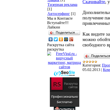
Скачивайте
, 
Тизерная реклама
[1]
Дополнительн
Автосерфинг
[1]
получение па
Мы в Контакте
Вступайте!!!
привлеченных 
Лайкни
Поделиться…
Как видите з
можно обойти
свободного в
Раскрутка сайта
раскрутка
Поделитьс
Категория:
Прог
05.02.2013
|
Ком