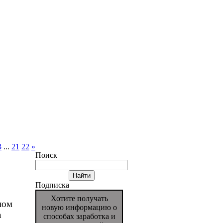
3
...
21
22
»
Поиск
Подписка
Хотите получать
ном
новую информацию о
а
способах заработка и