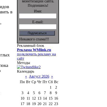
монетизации сайта.
Подпишись!
видов
Имя:
авить в
,
E-mail:
.
Никакого спама!!!
Рекламный блок
Реклама WMlink.ru
подключить рекламу на
углых
сайт
Методы
пока
о
Календарь
«
Август 2026
»
Пн
Вт
Ср
Чт
Пт
Сб
Вс
1
2
м
3
4
5
6
7
8
9
10
11
12
13
14
15
16
17
18
19
20
21
22
23