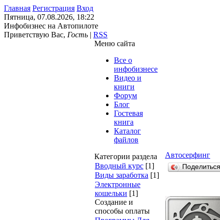
Главная
Регистрация
Вход
Пятница, 07.08.2026, 18:22
Инфобизнес на Автопилоте
Приветствую Вас
,
Гость
|
RSS
Меню сайта
Все о
инфобизнесе
Видео и
книги
Форум
Блог
Гостевая
книга
Каталог
файлов
Автосерфинг
Категории раздела
Вводный курс
[1]
Поделитьс
Виды заработка
[1]
Электронные
кошельки
[1]
Создание и
способы оплаты