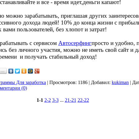
устанавливайте и все - время идет,деньги капают!
о можно зарабатывать, приглашая других заинтересо
ссивного дохода людей! 10% до конца жизни с прибыл
вами пользователей, без хлопот и затрат!
арабатывать с сервисом
Автосерфинг
просто и удобно, 
сь без личного участия, можно не иметь свой сайт и д
ремени и получать стабильный доход!
я…
раммы Для заработка
|
Просмотров:
1186
|
Добавил:
kukiman
|
Дат
ментарии (0)
1-1
2-2
3-3
...
21-21
22-22