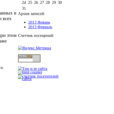
24
25
26
27
28
29
30
31
ванных в
Архив записей
и всех
2013 Январь
2013 Февраль
при этом
Счетчик посещений
аже
а: